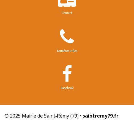

Contact

Numéros utiles

Facebook
© 2025 Mairie de Saint‑Rémy (79) •
saintremy79.fr