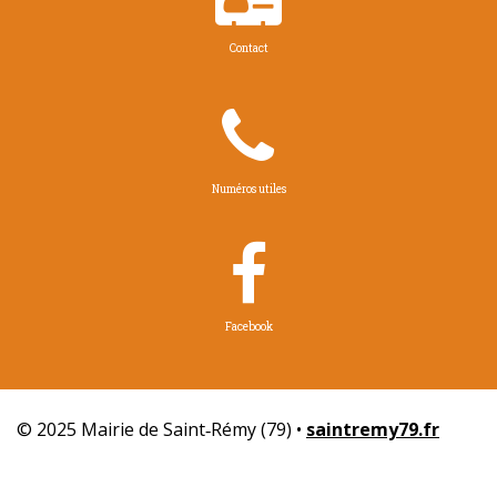

Contact

Numéros utiles

Facebook
© 2025 Mairie de Saint‑Rémy (79) •
saintremy79.fr