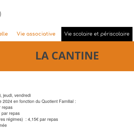
)
elle
Vie associative
Vie scolaire et périscolaire
LA CANTINE
, jeudi, vendredi
 2024 en fonction du Quotient Familial :
r repas
€ par repas
res régimes) : 4,15€ par repas
nnée