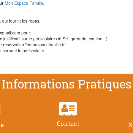
sur
Mon Espace Famille
.
L
qui fournit les repas.
y@gmail.com pour:
justificatif sur le périscolaire (ALSH, garderie, cantine...)
e de réservation "monespacefamille.fr"
cernant le périscolaire
Informations Pratiques


Contact
se
N